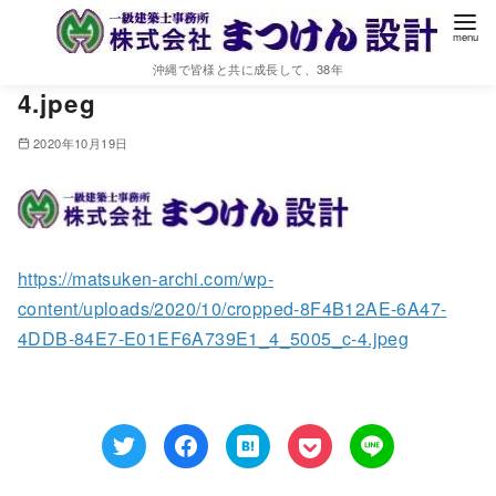
cropped-8F4B12AE-6A47-4DDB-
84E7-E01EF6A739E1_4_5005_c-
沖縄で皆様と共に成長して、38年
4.jpeg
2020年10月19日
https://matsuken-archi.com/wp-
content/uploads/2020/10/cropped-8F4B12AE-6A47-
4DDB-84E7-E01EF6A739E1_4_5005_c-4.jpeg