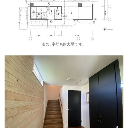
右のL字壁も耐力壁です。