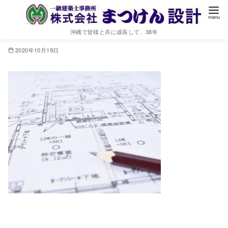
DBF412E6-D1CB-4977-AFFC-
C9BFB1A64AED_1_201_a
沖縄で皆様と共に成長して、38年
2020年10月19日